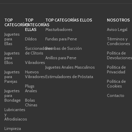
TOP
TOP
TOP CATEGORÍAS ELLOS
NOSOTROS
CATEGORÍAS
CATEGORÍAS
ELLAS
Masturbadores
Aviso Legal
Juguetes
para
Dildos
Fundas para Pene
Términos y
Ellas
Condiciones
Succionadores
Bombas de Succión
Juguetes
de Clítoris
Política de
para
Anillos para Pene
Devolucione
Ellos
Vibradores
Juguetes Anales Masculinos
Política de
Juguetes
Huevos
Privacidad
para
Vibradores
Estimuladores de Próstata
Parejas
Política de
Plugs
Cookies
Juguetes
Anales
para
Contacto
Bondage
Bolas
Chinas
Lubricantes
y
Afrodisíacos
Limpieza