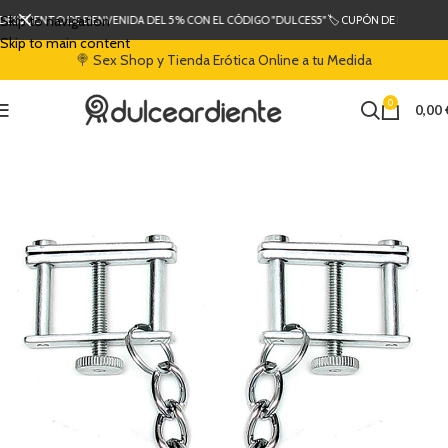
Skip to navigation
 DESCUENTO DE BIENVENIDA DEL 5% CON EL CÓDIGO "DULCES5"
🏷️ CUPÓN DE DESCUENT
Skip to main content
🍭 Sex Shop y Tienda Erótica Online a tu Medida
0
0,00