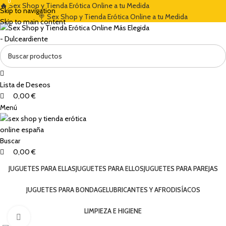
0
0
🔥
Sex Shop y Tienda Erótica Online a tu Medida
Skip to navigation
🍭 Sex Shop y Tienda Erótica Online a tu Medida
Skip to main content
Lista de Deseos
0,00
€
Menú
Buscar
0,00
€
JUGUETES PARA ELLAS
JUGUETES PARA ELLOS
JUGUETES PARA PAREJAS
JUGUETES PARA BONDAGE
LUBRICANTES Y AFRODISÍACOS
LIMPIEZA E HIGIENE
Clic para ampliar