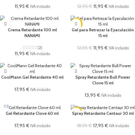
11,95
€
12,95
€
11,95
€
IVA incluido
IVA incluido
-8%
Crema Retardante 100 ml
Gel para Retrasar la Eyaculación
NANAMI
15 ml
(2)
12,95
€
11,95
€
IVA incluido
11,95
€
IVA incluido
CoolMann Gel Retardante 40 ml
Spray Retardante Bull Power
Clove 15 ml
17,95
€
IVA incluido
13,95
€
IVA incluido
-5%
Gel Retardante Clove 60 ml
Spray Retardante Centaur 30 ml
17,95
€
18,95
€
17,95
€
IVA incluido
IVA incluido