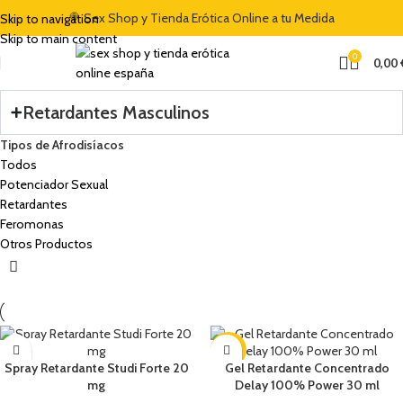
🍭 Sex Shop y Tienda Erótica Online a tu Medida
Skip to navigation
Skip to main content
0
0,00
Retardantes Masculinos
Tipos de Afrodisíacos
Todos
Potenciador Sexual
Retardantes
Feromonas
Otros Productos
-8%
Spray Retardante Studi Forte 20
Gel Retardante Concentrado
mg
Delay 100% Power 30 ml