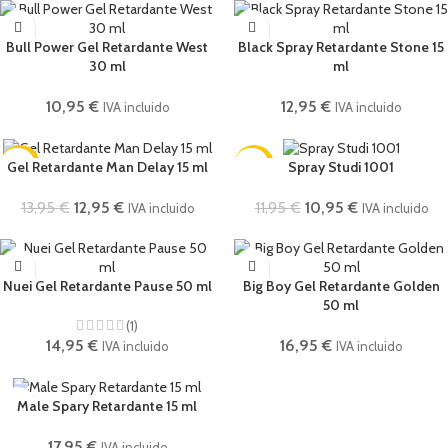
Bull Power Gel Retardante West
Black Spray Retardante Stone 15
30 ml
ml
10,95
€
12,95
€
IVA incluido
IVA incluido
-7%
-8%
Gel Retardante Man Delay 15 ml
Spray Studi 1001
13,95
€
12,95
€
11,95
€
10,95
€
IVA incluido
IVA incluido
Nuei Gel Retardante Pause 50 ml
Big Boy Gel Retardante Golden
50 ml
(1)
14,95
€
16,95
€
IVA incluido
IVA incluido
Male Spary Retardante 15 ml
17,95
€
IVA incluido