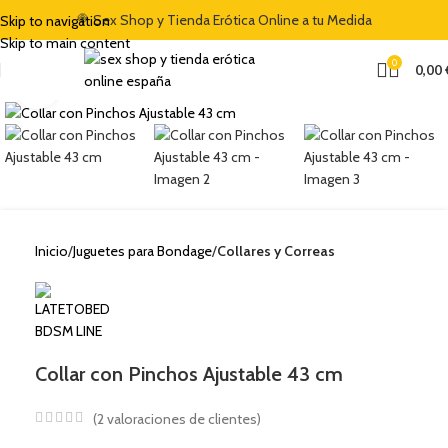
🍭 Sex Shop y Tienda Erótica Online a tu Medida
Skip to navigation
Skip to main content
0
0,00
Clic para ampliar
Inicio
Juguetes para Bondage
Collares y Correas
Collar con Pinchos Ajustable 43 cm
(
2
valoraciones de clientes)