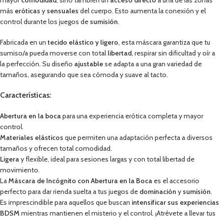
mayor
comodidad
, sino también un
acceso directo
a una de las zonas
más
eróticas
y
sensuales
del cuerpo. Esto aumenta la conexión y el
control durante los juegos de
sumisión
.
Fabricada en un
tecido elástico y ligero
, esta máscara garantiza que tu
sumiso/a pueda moverse con total
libertad
, respirar sin dificultad y oír a
la perfección. Su diseño
ajustable
se adapta a una gran variedad de
tamaños, asegurando que sea cómoda y suave al tacto.
Características:
Abertura en la boca
para una experiencia erótica completa y mayor
control.
Materiales elásticos
que permiten una adaptación perfecta a diversos
tamaños y ofrecen total comodidad.
Ligera
y flexible, ideal para sesiones largas y con total libertad de
movimiento.
La
Máscara de Incógnito con Abertura en la Boca
es el accesorio
perfecto para dar rienda suelta a tus juegos de
dominación
y
sumisión
.
Es imprescindible para aquellos que buscan
intensificar sus experiencias
BDSM
mientras mantienen el misterio y el control. ¡Atrévete a llevar tus