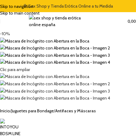
E BIENVENIDA DEL 5% CON EL CÓDIGO "DULCES5"
🍭 Sex Shop y Tienda Erótica Online a tu Medida
🏷️ CUPÓN DE DESC
Skip to navigation
Skip to main content
0,0
-10%
Clic para ampliar
Inicio
Juguetes para Bondage
Antifaces y Máscaras