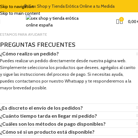
S5"
🏷️ CUPÓN DE DESCUENTO DE BIENVENIDA DEL 5% CON EL CÓDIGO
🍭 Sex Shop y Tienda Erótica Online a tu Medida
Skip to navigation
Skip to main content
0
0,00
ESTAMOS PARA AYUDARTE
PREGUNTAS FRECUENTES
¿Cómo realizo un pedido?
Puedes realizar un pedido directamente desde nuestra página web.
Simplemente selecciona los productos que desees, agrégalos al carrito
y sigue las instrucciones del proceso de pago. Si necesitas ayuda,
puedes contactarnos por nuestro Whatsapp y te responderemos a la
mayor brevedad posible.
¿Es discreto el envío de los pedidos?
¿Cuánto tiempo tarda en llegar mi pedido?
¿Cuáles son los métodos de pago disponibles?
¿Cómo sé si un producto está disponible?