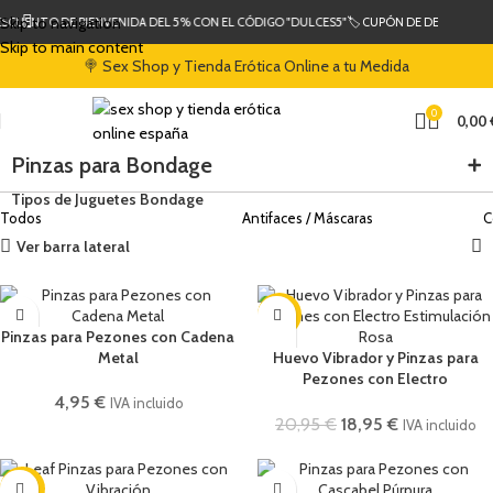
Skip to navigation
ESCUENTO DE BIENVENIDA DEL 5% CON EL CÓDIGO "DULCES5"
🏷️ CUPÓN DE DESCUENTO 
Skip to main content
🍭 Sex Shop y Tienda Erótica Online a tu Medida
0
0,00
Pinzas para Bondage
Tipos de Juguetes Bondage
Todos
Antifaces / Máscaras
C
Ver barra lateral
-10%
Pinzas para Pezones con Cadena
Metal
Huevo Vibrador y Pinzas para
Pezones con Electro
Estimulación Rosa
4,95
€
IVA incluido
20,95
€
18,95
€
IVA incluido
-30%