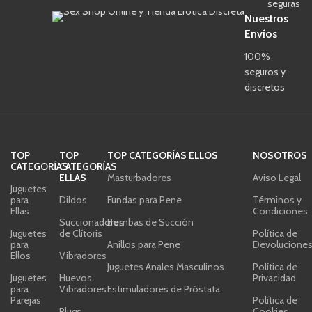
seguras
Nuestros
Envíos
100%
seguros y
discretos
TOP
TOP
TOP CATEGORÍAS ELLOS
NOSOTROS
CATEGORÍAS
CATEGORÍAS
ELLAS
Masturbadores
Aviso Legal
Juguetes
para
Dildos
Fundas para Pene
Términos y
Ellas
Condiciones
Succionadores
Bombas de Succión
Juguetes
de Clítoris
Política de
para
Anillos para Pene
Devolucione
Ellos
Vibradores
Juguetes Anales Masculinos
Política de
Juguetes
Huevos
Privacidad
para
Vibradores
Estimuladores de Próstata
Parejas
Política de
Plugs
Cookies