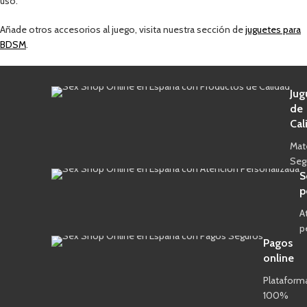
uso.
Añade otros accesorios al juego, visita nuestra sección de
juguetes para
BDSM
.
Jug
de
Cal
Mat
Seg
S
p
A
p
Pagos
online
Plataform
100%