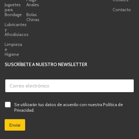
Juguetes
Anales
para
Contacto
Bondage
Bolas
Chinas
Lubricantes
y
Afrodisíacos
Limpieza
e
Higiene
SUSCRÍBETE A NUESTRO NEWSLETTER
C
o
r
r
e
e
e
C
Se utilizarán tus datos de acuerdo con nuestra Política de
l
l
o
a
e
e
Privacidad.
e
s
c
c
l
i
t
t
e
Enviar
l
r
r
c
l
ó
ó
t
a
n
n