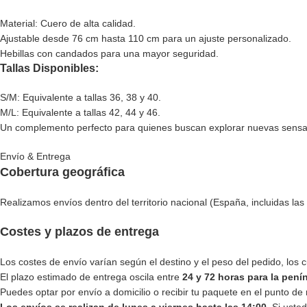
Material: Cuero de alta calidad.
Ajustable desde 76 cm hasta 110 cm para un ajuste personalizado.
Hebillas con candados para una mayor seguridad.
Tallas Disponibles:
S/M: Equivalente a tallas 36, 38 y 40.
M/L: Equivalente a tallas 42, 44 y 46.
Un complemento perfecto para quienes buscan explorar nuevas sensac
Envío & Entrega
Cobertura geográfica
Realizamos envíos dentro del territorio nacional (España, incluidas las 
Costes y plazos de entrega
Los costes de envío varían según el destino y el peso del pedido, los
El plazo estimado de entrega oscila entre
24 y 72 horas para la pení
Puedes optar por envío a domicilio o recibir tu paquete en el punto de 
Los envíos se realizan de lunes a viernes hasta las 14:00
. Si uste