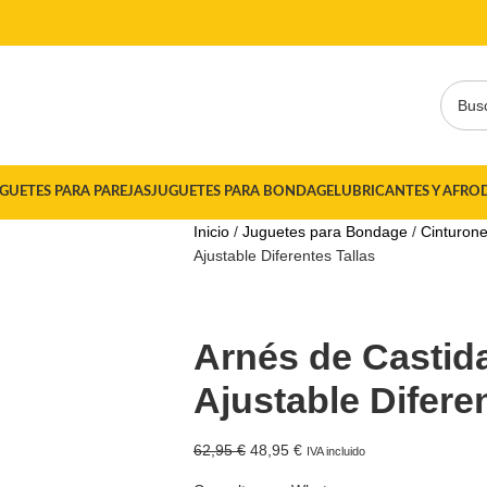
GUETES PARA PAREJAS
JUGUETES PARA BONDAGE
LUBRICANTES Y AFRO
Inicio
Juguetes para Bondage
Cinturon
Ajustable Diferentes Tallas
Arnés de Castid
Ajustable Difere
62,95
€
48,95
€
IVA incluido