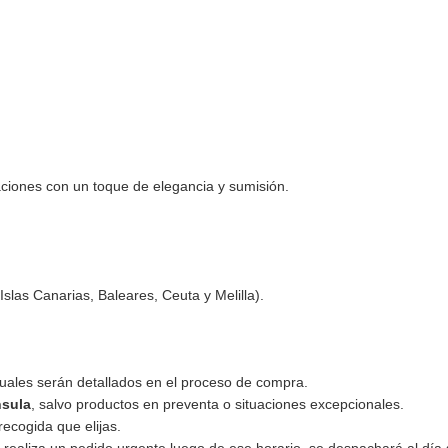
iones con un toque de elegancia y sumisión.
Islas Canarias, Baleares, Ceuta y Melilla).
 cuales serán detallados en el proceso de compra.
nsula
, salvo productos en preventa o situaciones excepcionales.
recogida que elijas.
d realiza un pedido urgente luego de ese horario, se despachará al día 