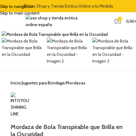
🍭 Sex Shop y Tienda Erótica Online a tu Medida
Skip to navigation
Skip to main content
0
0,00
Clic para ampliar
Inicio
Juguetes para Bondage
Mordazas
Mordaza de Bola Transpirable que Brilla en
la Oscuridad