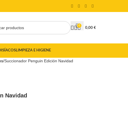
0
0,00
€
DISÍACOS
LIMPIEZA E HIGIENE
es
Succionador Penguin Edición Navidad
ón Navidad