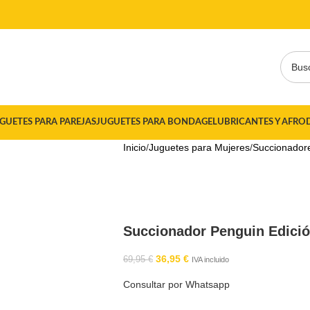
GUETES PARA PAREJAS
JUGUETES PARA BONDAGE
LUBRICANTES Y AFRO
Inicio
Juguetes para Mujeres
Succionador
Succionador Penguin Edici
36,95
€
69,95
€
IVA incluido
Consultar por Whatsapp