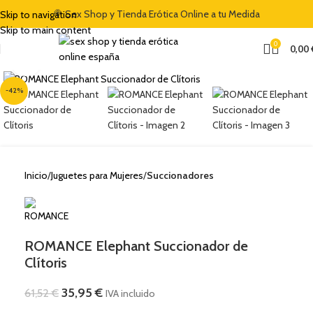
🍭 Sex Shop y Tienda Erótica Online a tu Medida
Skip to navigation
Skip to main content
0
0,00
Clic para ampliar
-42%
Inicio
Juguetes para Mujeres
Succionadores
ROMANCE Elephant Succionador de
Clítoris
35,95
€
61,52
€
IVA incluido