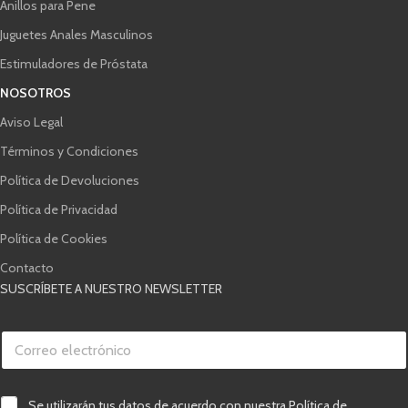
Anillos para Pene
Juguetes Anales Masculinos
Estimuladores de Próstata
NOSOTROS
Aviso Legal
Términos y Condiciones
Política de Devoluciones
Política de Privacidad
Política de Cookies
Contacto
SUSCRÍBETE A NUESTRO NEWSLETTER
C
o
r
r
C
v
e
C
Se utilizarán tus datos de acuerdo con nuestra Política de
o
e