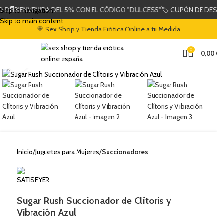
ENVENIDA DEL 5% CON EL CÓDIGO "DULCES5"
🏷️ CUPÓN DE DESCUENTO
Skip to navigation
Skip to main content
🍭 Sex Shop y Tienda Erótica Online a tu Medida
0
0,00
Clic para ampliar
Inicio
Juguetes para Mujeres
Succionadores
Sugar Rush Succionador de Clítoris y
Vibración Azul