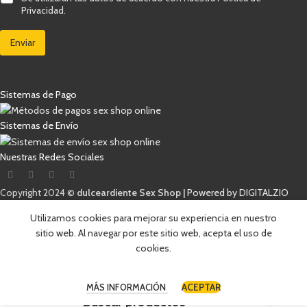
o
a
r
r
Privacidad.
e
s
r
i
l
i
e
f
e
Enviar
l
o
i
c
l
d
c
t
a
e
a
r
s
d
c
ó
d
e
i
Sistemas de Pago
n
e
ó
i
v
n
c
e
Sistemas de Envío
C
o
r
o
*
i
r
Nuestras Redes Sociales
f
r
i
e
c
o
Copyright 2024 ©
dulceardiente Sex Shop |
Powered by DIGITALZIO
a
C
c
a
i
Utilizamos cookies para mejorar su experiencia en nuestro
s
ó
i
sitio web. Al navegar por este sitio web, acepta el uso de
n
l
cookies.
*
l
a
s
ACEPTAR
MÁS INFORMACIÓN