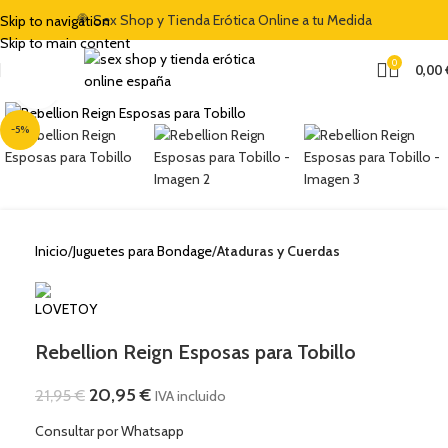
🍭 Sex Shop y Tienda Erótica Online a tu Medida
Skip to navigation
Skip to main content
0
0,00
Clic para ampliar
-5%
Inicio
Juguetes para Bondage
Ataduras y Cuerdas
Rebellion Reign Esposas para Tobillo
20,95
€
21,95
€
IVA incluido
Consultar por Whatsapp