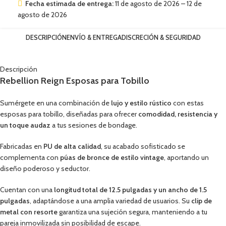
Fecha estimada de entrega:
11 de agosto de 2026 – 12 de
agosto de 2026
DESCRIPCIÓN
ENVÍO & ENTREGA
DISCRECIÓN & SEGURIDAD
Descripción
Rebellion Reign Esposas para Tobillo
Sumérgete en una combinación de
lujo y estilo rústico
con estas
esposas para tobillo, diseñadas para ofrecer
comodidad, resistencia y
un toque audaz
a tus sesiones de bondage.
Fabricadas en
PU de alta calidad
, su acabado sofisticado se
complementa con
púas de bronce de estilo vintage
, aportando un
diseño poderoso y seductor.
Cuentan con una
longitud total de 12.5 pulgadas y un ancho de 1.5
pulgadas
, adaptándose a una amplia variedad de usuarios. Su
clip de
metal con resorte
garantiza una sujeción segura, manteniendo a tu
pareja inmovilizada sin posibilidad de escape.