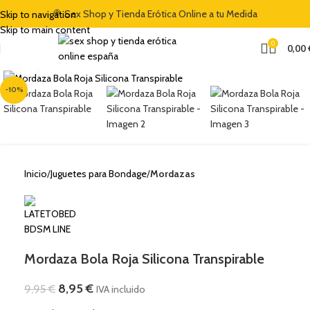
🍭 Sex Shop y Tienda Erótica Online a tu Medida
Skip to navigation
Skip to main content
0
0,00
Clic para ampliar
-10%
Inicio
Juguetes para Bondage
Mordazas
Mordaza Bola Roja Silicona Transpirable
8,95
€
9,95
€
IVA incluido