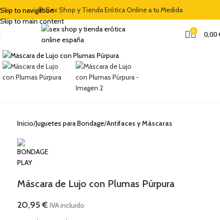
EL 5% CON EL CÓDIGO "DULCES5"
🍭 Sex Shop y Tienda Erótica Online a tu Medida
🏷️ CUPÓN DE DESCUENTO DE BIENV
Skip to navigation
Skip to main content
0
0,00
Clic para ampliar
Inicio
Juguetes para Bondage
Antifaces y Máscaras
Máscara de Lujo con Plumas Púrpura
20,95
€
IVA incluido