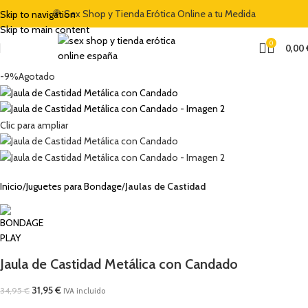
DEL 5% CON EL CÓDIGO "DULCES5"
🍭 Sex Shop y Tienda Erótica Online a tu Medida
🏷️ CUPÓN DE DESCUENTO DE BIENV
Skip to navigation
Skip to main content
0
0,00
-9%
Agotado
Clic para ampliar
Inicio
Juguetes para Bondage
Jaulas de Castidad
Jaula de Castidad Metálica con Candado
31,95
€
34,95
€
IVA incluido