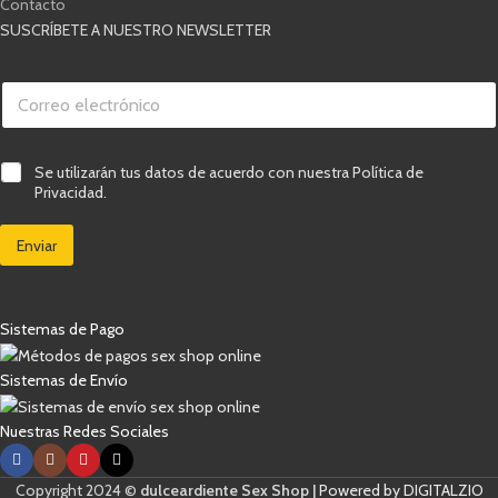
Contacto
SUSCRÍBETE A NUESTRO NEWSLETTER
v
C
e
o
r
r
i
r
f
e
i
C
Se utilizarán tus datos de acuerdo con nuestra Política de
o
c
a
Privacidad.
e
a
s
l
c
i
e
i
Enviar
l
c
ó
l
t
n
a
r
C
s
ó
a
d
Sistemas de Pago
n
s
e
i
i
v
c
l
e
Sistemas de Envío
o
l
r
*
a
i
Nuestras Redes Sociales
s
f
C
i
o
c
r
Copyright 2024 ©
dulceardiente Sex Shop |
Powered by DIGITALZIO
a