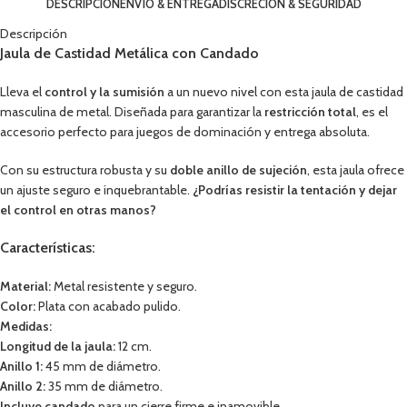
DESCRIPCIÓN
ENVÍO & ENTREGA
DISCRECIÓN & SEGURIDAD
Descripción
Jaula de Castidad Metálica con Candado
Lleva el
control y la sumisión
a un nuevo nivel con esta jaula de castidad
masculina de metal. Diseñada para garantizar la
restricción total
, es el
accesorio perfecto para juegos de dominación y entrega absoluta.
Con su estructura robusta y su
doble anillo de sujeción
, esta jaula ofrece
un ajuste seguro e inquebrantable.
¿Podrías resistir la tentación y dejar
el control en otras manos?
Características:
Material:
Metal resistente y seguro.
Color:
Plata con acabado pulido.
Medidas:
Longitud de la jaula:
12 cm.
Anillo 1:
45 mm de diámetro.
Anillo 2:
35 mm de diámetro.
Incluye candado
para un cierre firme e inamovible.