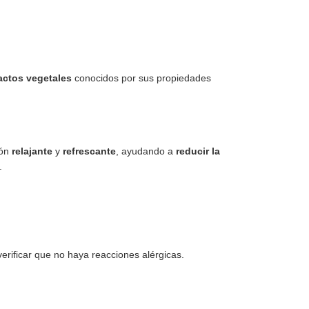
actos vegetales
conocidos por sus propiedades
ión
relajante
y
refrescante
, ayudando a
reducir la
.
rificar que no haya reacciones alérgicas.