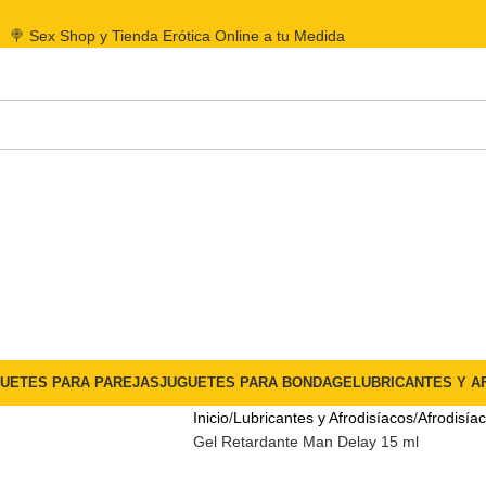
🍭 Sex Shop y Tienda Erótica Online a tu Medida
UETES PARA PAREJAS
JUGUETES PARA BONDAGE
LUBRICANTES Y A
Inicio
Lubricantes y Afrodisíacos
Afrodisía
Gel Retardante Man Delay 15 ml