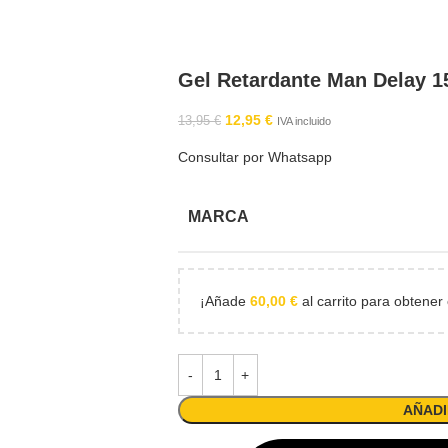
Gel Retardante Man Delay 1
12,95
€
13,95
€
IVA incluido
Consultar por Whatsapp
MARCA
¡Añade
60,00
€
al carrito para obtener 
AÑADI