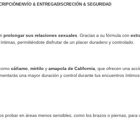
CRIPCIÓN
ENVÍO & ENTREGA
DISCRECIÓN & SEGURIDAD
an
prolongar sus relaciones sexuales
. Gracias a su fórmula con
extr
íntimas, permitiéndote disfrutar de un placer duradero y controlado.
 como
cáñamo
,
mirtilo
y
amapola de California
, que ofrecen una acc
mentarás una mayor duración y control durante tus encuentros íntimos
s probar en áreas menos sensibles, como los brazos o piernas, para ve