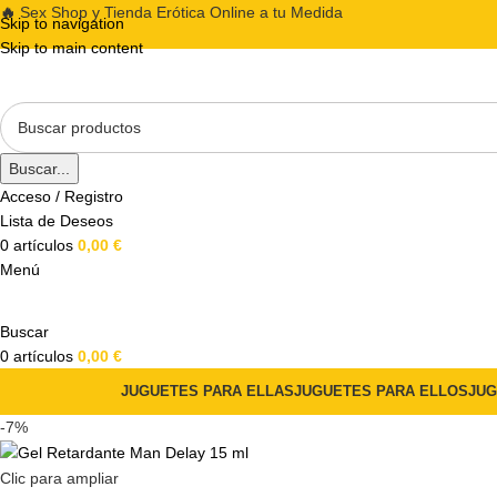
🔥
Sex Shop y Tienda Erótica Online a tu Medida
Skip to navigation
Skip to main content
Buscar...
Acceso / Registro
Lista de Deseos
0
artículos
0,00
€
Menú
Buscar
0
artículos
0,00
€
JUGUETES PARA ELLAS
JUGUETES PARA ELLOS
JUG
-7%
Clic para ampliar