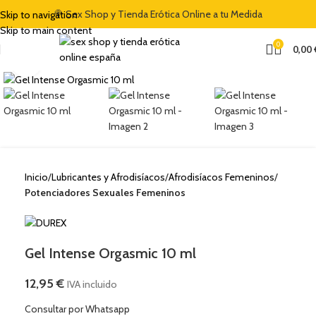
🍭 Sex Shop y Tienda Erótica Online a tu Medida
Skip to navigation
Skip to main content
0
0,00
Clic para ampliar
Inicio
Lubricantes y Afrodisíacos
Afrodisíacos Femeninos
Potenciadores Sexuales Femeninos
Gel Intense Orgasmic 10 ml
12,95
€
IVA incluido
Consultar por Whatsapp