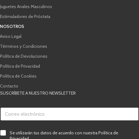
Juguetes Anales Masculinos
Estimuladores de Próstata
NOSOTROS
Aviso Legal
Términos y Condiciones
Política de Devoluciones
Política de Privacidad
Política de Cookies
Contacto
SUSCRÍBETE A NUESTRO NEWSLETTER
C
o
r
r
C
e
C
Se utilizarán tus datos de acuerdo con nuestra Política de
o
o
a
r
Privacidad.