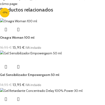
cómo pagar.
Productos relacionados
-17%
-8%
-6%
-7%
-7%
-7%
Onagra Woman 100 ml
16,95
€
15,95
€
IVA incluido
Gel Sensibilizador Empowergasm 50 ml
14,95
€
13,95
€
IVA incluido