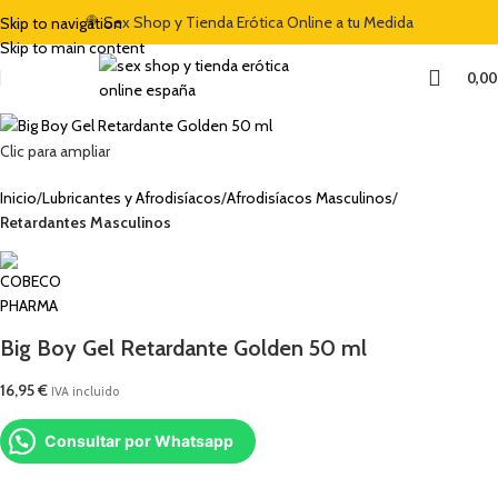
ENIDA DEL 5% CON EL CÓDIGO "DULCES5"
🍭 Sex Shop y Tienda Erótica Online a tu Medida
🏷️ CUPÓN DE DESCUENTO D
Skip to navigation
Skip to main content
0,0
Clic para ampliar
Inicio
Lubricantes y Afrodisíacos
Afrodisíacos Masculinos
Retardantes Masculinos
Big Boy Gel Retardante Golden 50 ml
16,95
€
IVA incluido
Consultar por Whatsapp