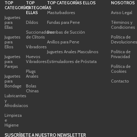
TOP
TOP
TOP CATEGORÍAS ELLOS
NOSOTROS
CATEGORÍAS
CATEGORÍAS
ELLAS
Masturbadores
Aviso Legal
Juguetes
para
Dildos
Fundas para Pene
Términos y
Ellas
Condiciones
Succionadores
Bombas de Succión
Juguetes
de Clítoris
Política de
para
Anillos para Pene
Devolucione
Ellos
Vibradores
Juguetes Anales Masculinos
Política de
Juguetes
Huevos
Privacidad
para
Vibradores
Estimuladores de Próstata
Parejas
Política de
Plugs
Cookies
Juguetes
Anales
para
Contacto
Bondage
Bolas
Chinas
Lubricantes
y
Afrodisíacos
Limpieza
e
Higiene
SUSCRÍBETE A NUESTRO NEWSLETTER