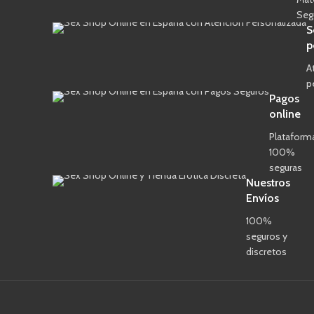
Seg
S
p
A
p
Pagos
online
Plataform
100%
seguras
Nuestros
Envíos
100%
seguros y
discretos