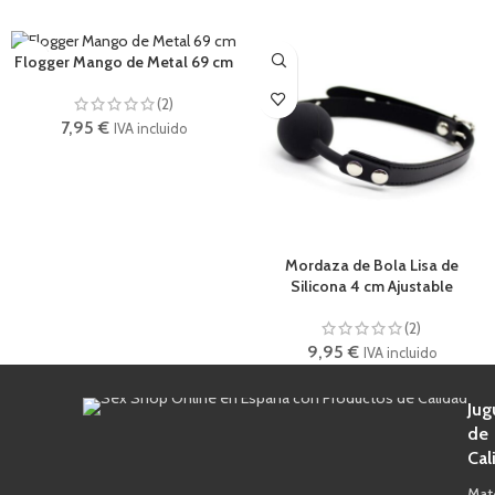
Flogger Mango de Metal 69 cm
(2)
7,95
€
IVA incluido
Mordaza de Bola Lisa de
Silicona 4 cm Ajustable
(2)
9,95
€
IVA incluido
Jug
de
Cal
Mat