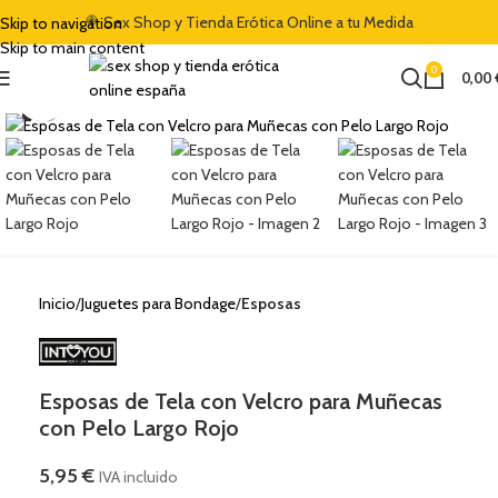
🍭 Sex Shop y Tienda Erótica Online a tu Medida
Skip to navigation
DESCUENTO DE BIENVENIDA DEL 5% CON EL CÓDIGO "DULCES5"
🏷️ CUPÓN DE DESCUENTO
Skip to main content
0
0,00
Clic para ampliar
Inicio
Juguetes para Bondage
Esposas
Esposas de Tela con Velcro para Muñecas
con Pelo Largo Rojo
5,95
€
IVA incluido