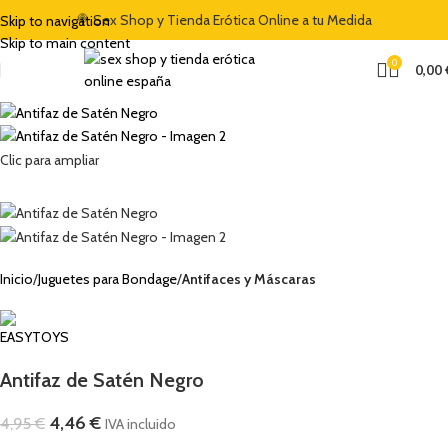
-10%
🍭 Sex Shop y Tienda Erótica Online a tu Medida
Skip to navigation
AGOTADO
Skip to main content
0
0,00
Clic para ampliar
Inicio
Juguetes para Bondage
Antifaces y Máscaras
Antifaz de Satén Negro
4,46
€
4,95
€
IVA incluido