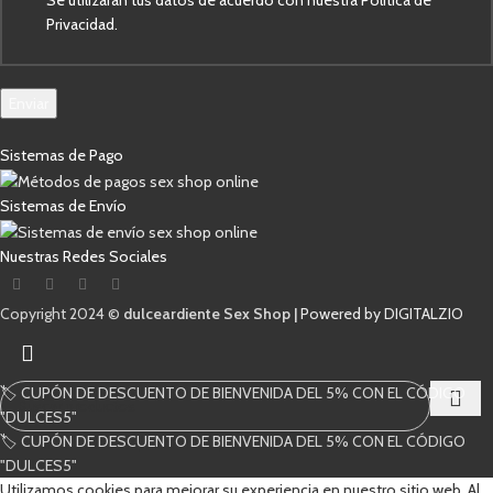
Se utilizarán tus datos de acuerdo con nuestra Política de
Privacidad.
Enviar
Sistemas de Pago
Sistemas de Envío
Nuestras Redes Sociales
Copyright 2024 ©
dulceardiente Sex Shop |
Powered by DIGITALZIO
🏷️ CUPÓN DE DESCUENTO DE BIENVENIDA DEL 5% CON EL CÓDIGO
"DULCES5"
🏷️ CUPÓN DE DESCUENTO DE BIENVENIDA DEL 5% CON EL CÓDIGO
Comienza a escribir para ver los productos que estás buscando.
"DULCES5"
Utilizamos cookies para mejorar su experiencia en nuestro sitio web. Al