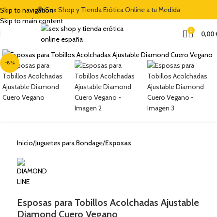
🍭 Sex Shop y Tienda Erótica Online a tu Medida
Skip to navigation
Skip to main content
0
0,00
Clic para ampliar
-8%
Inicio
Juguetes para Bondage
Esposas
Esposas para Tobillos Acolchadas Ajustable
Diamond Cuero Vegano