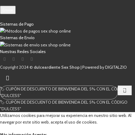
Enviar
Sistemas de Pago
Sistemas de Envío
Nuestras Redes Sociales
Copyright 2024 ©
dulceardiente Sex Shop |
Powered by DIGITALZIO
🏷️ CUPÓN DE DESCUENTO DE BIENVENIDA DEL 5% CON EL CÓDIGO
"DULCES5"
🏷️ CUPÓN DE DESCUENTO DE BIENVENIDA DEL 5% CON EL CÓDIGO
Comienza a escribir para ver los productos que estás buscando.
"DULCES5"
Utilizamos cookies para mejorar su experiencia en nuestro sitio web. Al
navegar por este sitio web, acepta el uso de cookies.
Más información
Aceptar