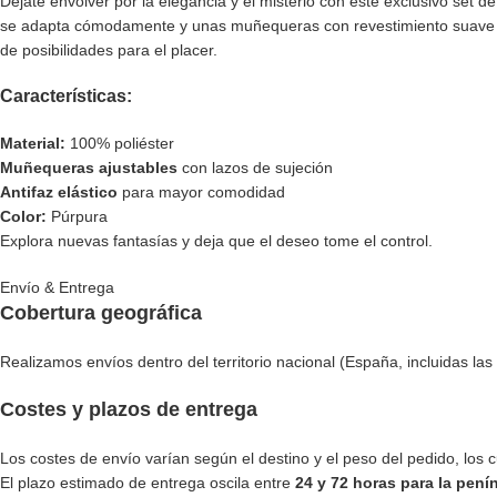
Déjate envolver por la elegancia y el misterio con este exclusivo set d
se adapta cómodamente y unas muñequeras con revestimiento suave para
de posibilidades para el placer.
Características:
Material:
100% poliéster
Muñequeras ajustables
con lazos de sujeción
Antifaz elástico
para mayor comodidad
Color:
Púrpura
Explora nuevas fantasías y deja que el deseo tome el control.
Envío & Entrega
Cobertura geográfica
Realizamos envíos dentro del territorio nacional (España, incluidas las 
Costes y plazos de entrega
Los costes de envío varían según el destino y el peso del pedido, los
El plazo estimado de entrega oscila entre
24 y 72 horas para la pení