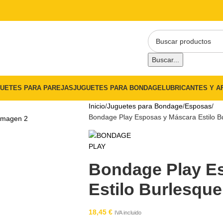
Buscar...
UETES PARA PAREJAS
JUGUETES PARA BONDAGE
LUBRICANTES Y A
Inicio
Juguetes para Bondage
Esposas
Bondage Play Esposas y Máscara Estilo B
Bondage Play E
Estilo Burlesque
18,45
€
IVA incluido