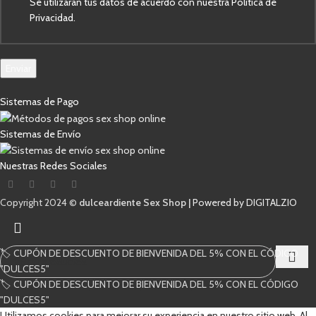
Se utilizarán tus datos de acuerdo con nuestra Política de
Privacidad.
Enviar
Sistemas de Pago
Sistemas de Envío
Nuestras Redes Sociales
Copyright 2024 ©
dulceardiente Sex Shop |
Powered by DIGITALZIO
🏷️ CUPÓN DE DESCUENTO DE BIENVENIDA DEL 5% CON EL CÓDIGO
"DULCES5"
🏷️ CUPÓN DE DESCUENTO DE BIENVENIDA DEL 5% CON EL CÓDIGO
Comienza a escribir para ver los productos que estás buscando.
"DULCES5"
Utilizamos cookies para mejorar su experiencia en nuestro sitio web. Al