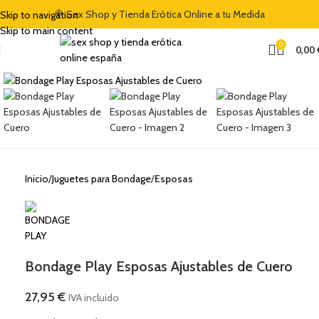
🍭 Sex Shop y Tienda Erótica Online a tu Medida
Skip to navigation
Skip to main content
0
0,00
Clic para ampliar
Inicio
Juguetes para Bondage
Esposas
Bondage Play Esposas Ajustables de Cuero
27,95
€
IVA incluido