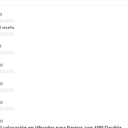
5
1 reseña
1
0
0
0
0
1 valoración en
Vibrador para Parejas con APP Double