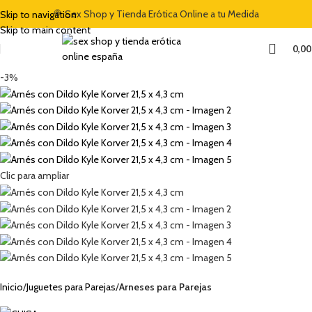
L CÓDIGO "DULCES5"
🍭 Sex Shop y Tienda Erótica Online a tu Medida
🏷️ CUPÓN DE DESCUENTO DE BIENVENIDA DEL 5
Skip to navigation
Skip to main content
0,0
-3%
Clic para ampliar
Inicio
Juguetes para Parejas
Arneses para Parejas