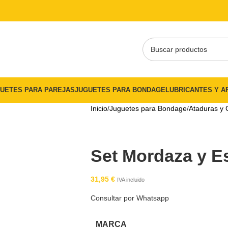
ES5"
UETES PARA PAREJAS
JUGUETES PARA BONDAGE
LUBRICANTES Y A
Inicio
Juguetes para Bondage
Ataduras y 
Set Mordaza y E
31,95
€
IVA incluido
Consultar por Whatsapp
MARCA