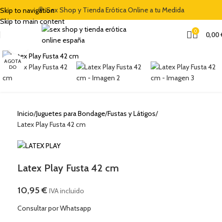
🍭 Sex Shop y Tienda Erótica Online a tu Medida
Skip to navigation
Skip to main content
0
0,00
Clic para ampliar
AGOTA
DO
Inicio
Juguetes para Bondage
Fustas y Látigos
Latex Play Fusta 42 cm
Latex Play Fusta 42 cm
10,95
€
IVA incluido
Consultar por Whatsapp