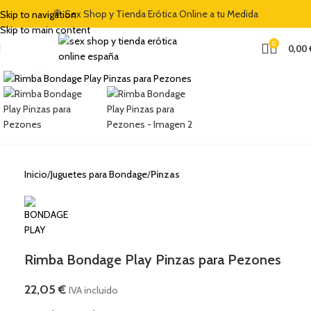
🍭 Sex Shop y Tienda Erótica Online a tu Medida
Skip to navigation
Skip to main content
0
0,00
Clic para ampliar
Inicio
Juguetes para Bondage
Pinzas
Rimba Bondage Play Pinzas para Pezones
22,05
€
IVA incluido