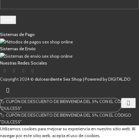
Enviar
Sistemas de Pago
Sistemas de Envío
Nuestras Redes Sociales
Copyright 2024 ©
dulceardiente Sex Shop |
Powered by DIGITALZIO
🏷️ CUPÓN DE DESCUENTO DE BIENVENIDA DEL 5% CON EL CÓDIGO
"DULCES5"
🏷️ CUPÓN DE DESCUENTO DE BIENVENIDA DEL 5% CON EL CÓDIGO
Comienza a escribir para ver los productos que estás buscando.
"DULCES5"
Utilizamos cookies para mejorar su experiencia en nuestro sitio web. Al
navegar por este sitio web, acepta el uso de cookies.