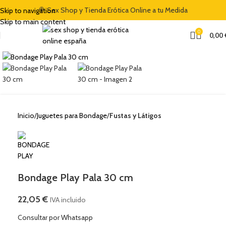
🍭 Sex Shop y Tienda Erótica Online a tu Medida
Skip to navigation
Skip to main content
0
0,00
Clic para ampliar
Inicio
Juguetes para Bondage
Fustas y Látigos
Bondage Play Pala 30 cm
22,05
€
IVA incluido
Consultar por Whatsapp