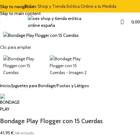
🍭 Sex Shop y Tienda Erótica Online a tu Medida
Skip to navigation
Skip to main content
0,0
Clic para ampliar
Inicio
Juguetes para Bondage
Fustas y Látigos
Bondage Play Flogger con 15 Cuerdas
41,95
€
IVA incluido