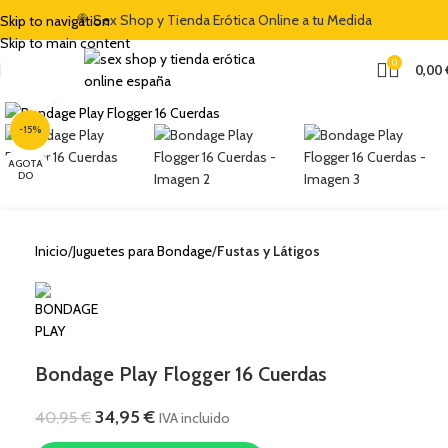
🍭 Sex Shop y Tienda Erótica Online a tu Medida
Skip to navigation
Skip to main content
0
0,00
Clic para ampliar
-15%
AGOTA
DO
Inicio
Juguetes para Bondage
Fustas y Látigos
Bondage Play Flogger 16 Cuerdas
34,95
€
40,95
€
IVA incluido