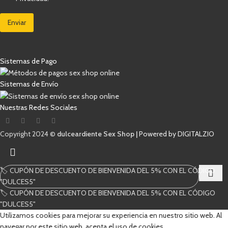
e
n
s
l
i
i
e
c
Enviar
l
c
o
l
t
C
a
r
o
s
ó
r
d
Sistemas de Pago
n
r
e
i
e
v
c
o
e
Sistemas de Envío
o
C
r
*
a
i
Nuestras Redes Sociales
s
f
i
i
l
c
Copyright 2024 ©
dulceardiente Sex Shop |
Powered by DIGITALZIO
l
a
a
c
s
i
ó
n
🏷️ CUPÓN DE DESCUENTO DE BIENVENIDA DEL 5% CON EL CÓDIGO
*
"DULCES5"
🏷️ CUPÓN DE DESCUENTO DE BIENVENIDA DEL 5% CON EL CÓDIGO
Comienza a escribir para ver los productos que estás buscando.
"DULCES5"
Utilizamos cookies para mejorar su experiencia en nuestro sitio web. Al
navegar por este sitio web, acepta el uso de cookies.