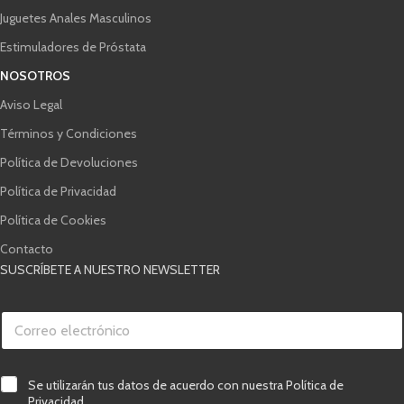
Juguetes Anales Masculinos
Estimuladores de Próstata
NOSOTROS
Aviso Legal
Términos y Condiciones
Política de Devoluciones
Política de Privacidad
Política de Cookies
Contacto
SUSCRÍBETE A NUESTRO NEWSLETTER
e
C
l
o
e
r
c
r
t
e
r
C
Se utilizarán tus datos de acuerdo con nuestra Política de
o
ó
a
Privacidad.