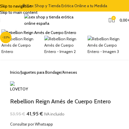
🍭 Sex Shop y Tienda Erótica Online a tu Medida
Skip to navigation
Skip to main content
0
0,00
Clic para ampliar
-22%
Inicio
Juguetes para Bondage
Arneses
Rebellion Reign Arnés de Cuerpo Entero
41,95
€
53,95
€
IVA incluido
Consultar por Whatsapp