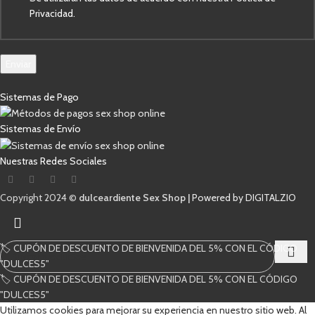
Privacidad.
Enviar
Sistemas de Pago
Sistemas de Envío
Nuestras Redes Sociales
Copyright 2024 ©
dulceardiente Sex Shop |
Powered by DIGITALZIO
🏷️ CUPÓN DE DESCUENTO DE BIENVENIDA DEL 5% CON EL CÓDIGO
"DULCES5"
🏷️ CUPÓN DE DESCUENTO DE BIENVENIDA DEL 5% CON EL CÓDIGO
Comienza a escribir para ver los productos que estás buscando.
"DULCES5"
Utilizamos cookies para mejorar su experiencia en nuestro sitio web. Al