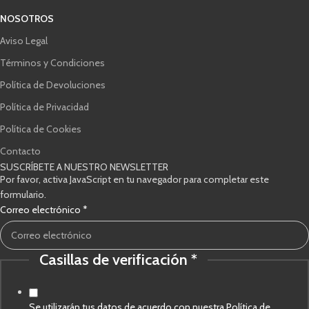
NOSOTROS
Aviso Legal
Términos y Condiciones
Política de Devoluciones
Política de Privacidad
Política de Cookies
Contacto
SUSCRÍBETE A NUESTRO NEWSLETTER
Por favor, activa JavaScript en tu navegador para completar este
formulario.
Casillas
Correo electrónico
*
de
electrónico
Casillas de verificación
*
Se utilizarán tus datos de acuerdo con nuestra Política de