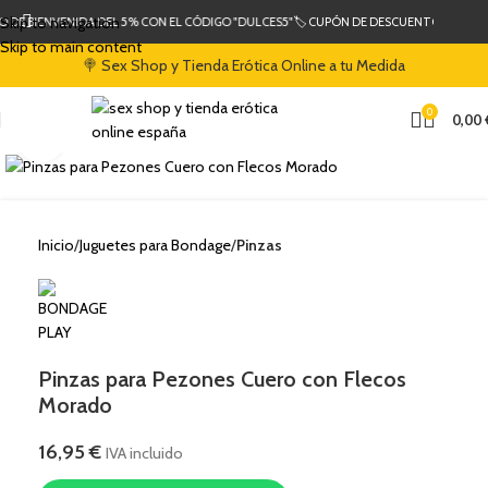
Skip to navigation
 DE BIENVENIDA DEL 5% CON EL CÓDIGO "DULCES5"
🏷️ CUPÓN DE DESCUENTO DE BIEN
Skip to main content
🍭 Sex Shop y Tienda Erótica Online a tu Medida
0
0,00
Clic para ampliar
Inicio
Juguetes para Bondage
Pinzas
Pinzas para Pezones Cuero con Flecos
Morado
16,95
€
IVA incluido