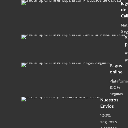
Jug
de
Cal
Mat
Seg
S
p
A
p
Pagos
online
Plataform
100%
seguras
Nuestros
Envíos
100%
seguros y
discretos