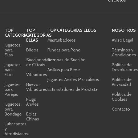
TOP
TOP
TOP CATEGORÍAS ELLOS
NOSOTROS
CATEGORÍAS
CATEGORÍAS
ELLAS
Masturbadores
Aviso Legal
Juguetes
para
Dildos
Fundas para Pene
Términos y
Ellas
Condiciones
Succionadores
Bombas de Succión
Juguetes
de Clítoris
Política de
para
Anillos para Pene
Devolucione
Ellos
Vibradores
Juguetes Anales Masculinos
Política de
Juguetes
Huevos
Privacidad
para
Vibradores
Estimuladores de Próstata
Parejas
Política de
Plugs
Cookies
Juguetes
Anales
para
Contacto
Bondage
Bolas
Chinas
Lubricantes
y
Afrodisíacos