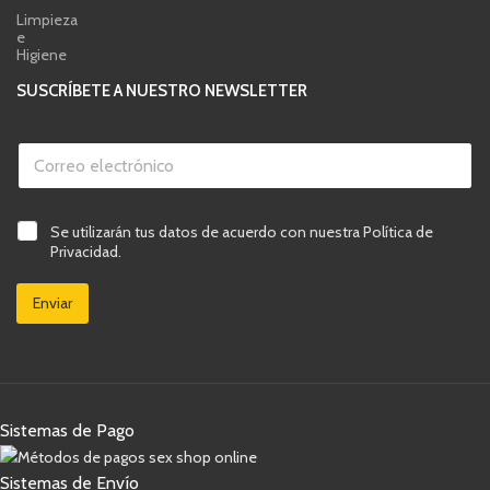
Limpieza
e
Higiene
SUSCRÍBETE A NUESTRO NEWSLETTER
C
o
r
r
v
e
C
Se utilizarán tus datos de acuerdo con nuestra Política de
e
o
a
r
Privacidad.
e
s
i
l
i
f
e
Enviar
l
i
c
l
c
t
a
a
r
s
c
ó
d
i
n
e
ó
i
v
n
c
Sistemas de Pago
e
C
o
r
o
*
i
r
Sistemas de Envío
f