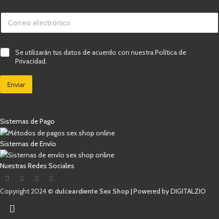
C
C
a
o
s
r
i
r
l
e
l
C
Se utilizarán tus datos de acuerdo con nuestra Política de
o
a
a
Privacidad.
e
s
s
l
e
i
e
l
Enviar
l
c
e
l
t
c
a
r
t
s
ó
r
d
Sistemas de Pago
n
ó
e
i
n
v
c
i
e
Sistemas de Envío
o
c
r
*
o
i
Nuestras Redes Sociales
v
f
e
i
r
c
Copyright 2024 ©
dulceardiente Sex Shop |
Powered by DIGITALZIO
i
a
f
c
i
i
c
ó