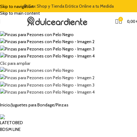
🍭 Sex Shop y Tienda Erótica Online a tu Medida
Skip to navigation
Skip to main content
0
0,00
Clic para ampliar
Inicio
Juguetes para Bondage
Pinzas