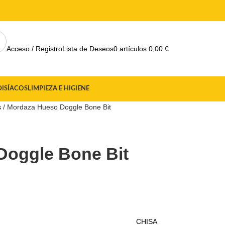
Acceso / Registro
Lista de Deseos
0
artículos
0,00
€
DISÍACOS
LIMPIEZA E HIGIENE
s
Mordaza Hueso Doggle Bone Bit
Doggle Bone Bit
CHISA