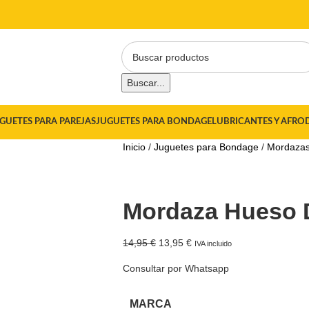
Buscar...
GUETES PARA PAREJAS
JUGUETES PARA BONDAGE
LUBRICANTES Y AFRO
Inicio
Juguetes para Bondage
Mordaza
Mordaza Hueso 
14,95
€
13,95
€
IVA incluido
Consultar por Whatsapp
MARCA