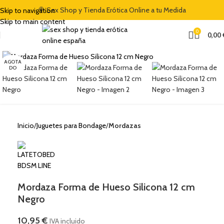
🍭 Sex Shop y Tienda Erótica Online a tu Medida
Skip to navigation
Skip to main content
0
0,00
Clic para ampliar
AGOTA
DO
Inicio
Juguetes para Bondage
Mordazas
Mordaza Forma de Hueso Silicona 12 cm
Negro
10,95
€
IVA incluido