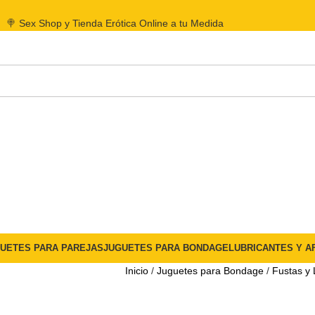
🍭 Sex Shop y Tienda Erótica Online a tu Medida
UETES PARA PAREJAS
JUGUETES PARA BONDAGE
LUBRICANTES Y A
Inicio
Juguetes para Bondage
Fustas y 