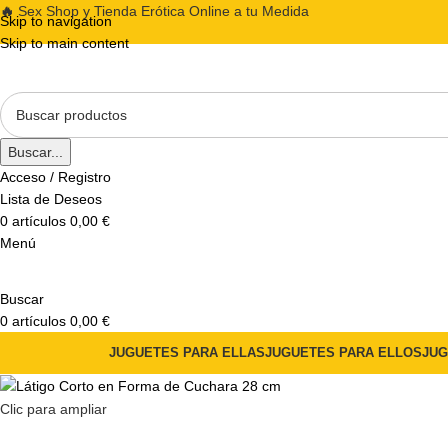
🔥
Sex Shop y Tienda Erótica Online a tu Medida
Skip to navigation
Skip to main content
Buscar...
Acceso / Registro
Lista de Deseos
0
artículos
0,00
€
Menú
Buscar
0
artículos
0,00
€
JUGUETES PARA ELLAS
JUGUETES PARA ELLOS
JUG
Clic para ampliar