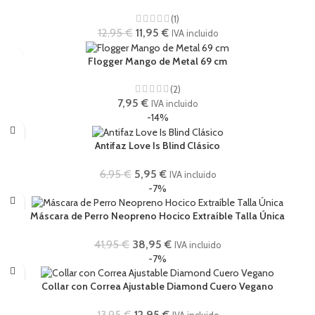
(1)
12,95
€
11,95
€
IVA incluido
Flogger Mango de Metal 69 cm
(2)
7,95
€
IVA incluido
-14%
Antifaz Love Is Blind Clásico
6,95
€
5,95
€
IVA incluido
-7%
Máscara de Perro Neopreno Hocico Extraíble Talla Única
41,95
€
38,95
€
IVA incluido
-7%
Collar con Correa Ajustable Diamond Cuero Vegano
13,95
€
12,95
€