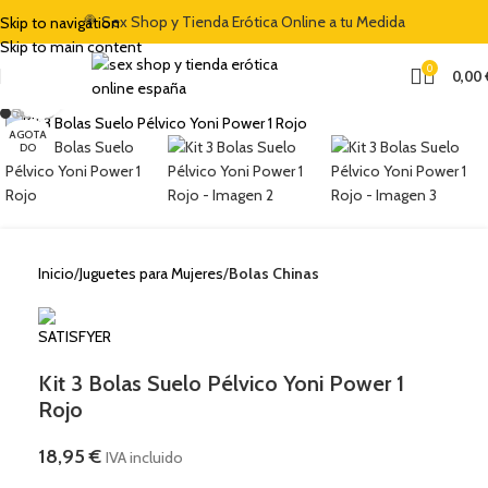
 CÓDIGO "DULCES5"
🍭 Sex Shop y Tienda Erótica Online a tu Medida
🏷️ CUPÓN DE DESCUENTO DE BIENVENIDA DEL 5% 
Skip to navigation
Skip to main content
0
0,00
Clic para ampliar
AGOTA
DO
Inicio
Juguetes para Mujeres
Bolas Chinas
Kit 3 Bolas Suelo Pélvico Yoni Power 1
Rojo
18,95
€
IVA incluido