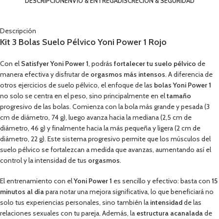
DESCRIPCIÓN
ENVÍO & ENTREGA
DISCRECIÓN & SEGURIDAD
Descripción
Kit 3 Bolas Suelo Pélvico Yoni Power 1 Rojo
Con el
Satisfyer Yoni Power 1
, podrás
fortalecer tu suelo pélvico
de
manera efectiva y disfrutar de
orgasmos más intensos
. A diferencia de
otros ejercicios de suelo pélvico, el enfoque de las
bolas Yoni Power 1
no solo se centra en el peso, sino principalmente en el
tamaño
progresivo de las bolas. Comienza con la bola más grande y pesada (3
cm de diámetro, 74 g), luego avanza hacia la mediana (2,5 cm de
diámetro, 46 g) y finalmente hacia la más pequeña y ligera (2 cm de
diámetro, 22 g). Este sistema progresivo permite que los músculos del
suelo pélvico se fortalezcan a medida que avanzas, aumentando así el
control y la intensidad de tus
orgasmos
.
El entrenamiento con el
Yoni Power 1
es sencillo y efectivo: basta con
15
minutos al día
para notar una mejora significativa, lo que beneficiará no
solo tus experiencias personales, sino también la
intensidad
de las
relaciones sexuales con tu pareja. Además, la
estructura acanalada
de