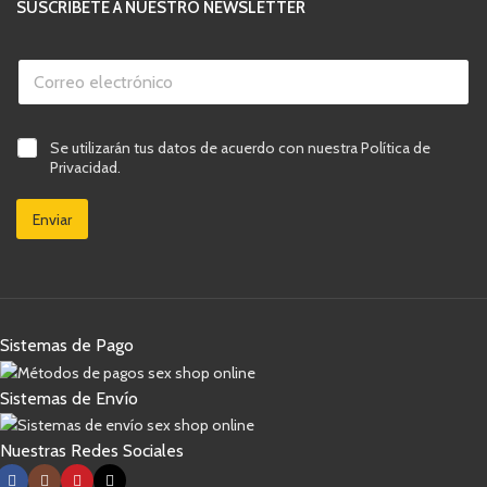
SUSCRÍBETE A NUESTRO NEWSLETTER
C
o
r
r
C
e
C
Se utilizarán tus datos de acuerdo con nuestra Política de
a
o
a
s
Privacidad.
e
s
i
l
i
l
e
Enviar
l
l
c
l
a
t
a
s
r
s
d
ó
d
e
n
e
e
i
v
l
c
Sistemas de Pago
e
e
o
r
c
*
i
t
Sistemas de Envío
f
r
i
ó
c
n
Nuestras Redes Sociales
a
i
c
c