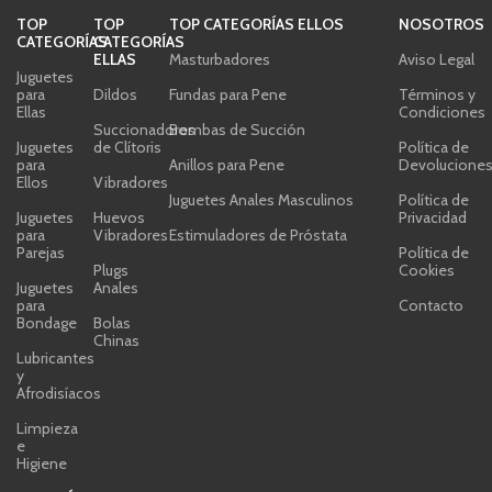
TOP
TOP
TOP CATEGORÍAS ELLOS
NOSOTROS
CATEGORÍAS
CATEGORÍAS
ELLAS
Masturbadores
Aviso Legal
Juguetes
para
Dildos
Fundas para Pene
Términos y
Ellas
Condiciones
Succionadores
Bombas de Succión
Juguetes
de Clítoris
Política de
para
Anillos para Pene
Devolucione
Ellos
Vibradores
Juguetes Anales Masculinos
Política de
Juguetes
Huevos
Privacidad
para
Vibradores
Estimuladores de Próstata
Parejas
Política de
Plugs
Cookies
Juguetes
Anales
para
Contacto
Bondage
Bolas
Chinas
Lubricantes
y
Afrodisíacos
Limpieza
e
Higiene