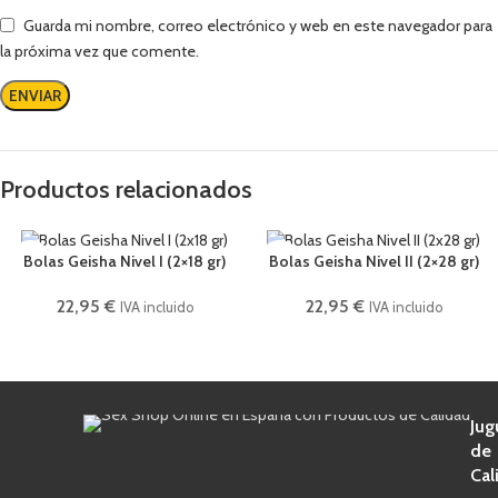
Guarda mi nombre, correo electrónico y web en este navegador para
la próxima vez que comente.
Productos relacionados
Bolas Geisha Nivel I (2×18 gr)
Bolas Geisha Nivel II (2×28 gr)
22,95
€
22,95
€
IVA incluido
IVA incluido
Jug
de
Cal