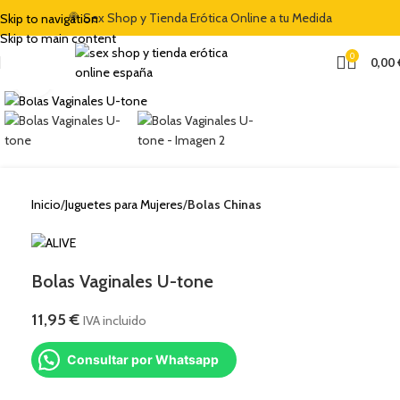
🍭 Sex Shop y Tienda Erótica Online a tu Medida
Skip to navigation
O DE BIENVENIDA DEL 5% CON EL CÓDIGO "DULCES5"
🏷️ CUPÓN DE DESCUENTO DE BIEN
Skip to main content
0
0,00
Clic para ampliar
Inicio
Juguetes para Mujeres
Bolas Chinas
Bolas Vaginales U-tone
11,95
€
IVA incluido
Consultar por Whatsapp