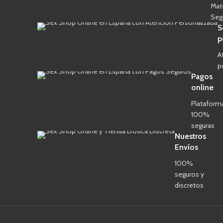
Mat
Seg
S
p
A
p
Pagos
online
Plataform
100%
seguras
Nuestros
Envíos
100%
seguros y
discretos