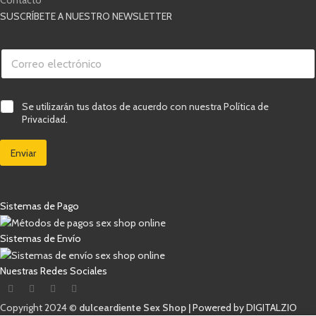
Contacto
SUSCRÍBETE A NUESTRO NEWSLETTER
v
C
C
e
o
o
r
r
r
i
r
r
f
e
e
i
o
C
Se utilizarán tus datos de acuerdo con nuestra Política de
o
c
d
a
Privacidad.
e
a
e
s
l
c
C
i
e
i
o
Enviar
l
c
ó
r
l
t
n
r
a
r
C
e
s
ó
a
o
d
Sistemas de Pago
n
s
e
i
i
v
c
l
e
Sistemas de Envío
o
l
r
*
a
i
Nuestras Redes Sociales
s
f
d
i
e
c
Copyright 2024 ©
dulceardiente Sex Shop |
Powered by DIGITALZIO
a