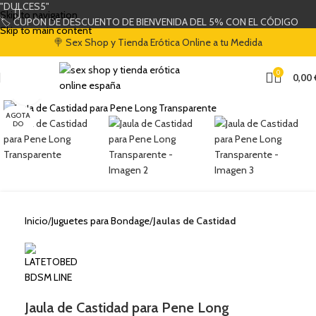
"DULCES5"
Skip to navigation
🏷️ CUPÓN DE DESCUENTO DE BIENVENIDA DEL 5% CON EL CÓDIGO
Skip to main content
"DULCES5"
🍭 Sex Shop y Tienda Erótica Online a tu Medida
0
0,00
Clic para ampliar
AGOTA
DO
Inicio
Juguetes para Bondage
Jaulas de Castidad
Jaula de Castidad para Pene Long