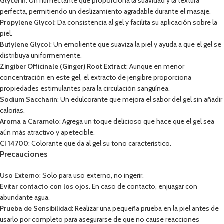
Glycerin
: Un humectante que proporciona la suavidad y la textura
perfecta, permitiendo un deslizamiento agradable durante el masaje.
Propylene Glycol
: Da consistencia al gel y facilita su aplicación sobre la
piel.
Butylene Glycol
: Un emoliente que suaviza la piel y ayuda a que el gel se
distribuya uniformemente.
Zingiber Officinale (Ginger) Root Extract
: Aunque en menor
concentración en este gel, el extracto de jengibre proporciona
propiedades estimulantes para la circulación sanguínea.
Sodium Saccharin
: Un edulcorante que mejora el sabor del gel sin añadir
calorías.
Aroma a Caramelo
: Agrega un toque delicioso que hace que el gel sea
aún más atractivo y apetecible.
CI 14700
: Colorante que da al gel su tono característico.
Precauciones
Uso Externo
: Solo para uso externo, no ingerir.
Evitar contacto con los ojos
. En caso de contacto, enjuagar con
abundante agua.
Prueba de Sensibilidad
: Realizar una pequeña prueba en la piel antes de
usarlo por completo para asegurarse de que no cause reacciones