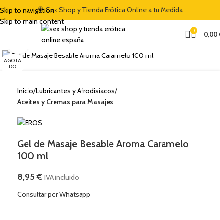
🍭 Sex Shop y Tienda Erótica Online a tu Medida
Skip to navigation
Skip to main content
0
0,00
Clic para ampliar
AGOTA
DO
Inicio
Lubricantes y Afrodisíacos
Aceites y Cremas para Masajes
Gel de Masaje Besable Aroma Caramelo
100 ml
8,95
€
IVA incluido
Consultar por Whatsapp