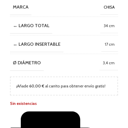
MARCA
CHISA
↔ LARGO TOTAL
34 cm
↔ LARGO INSERTABLE
17 cm
Ø DIÁMETRO
3,4 cm
¡Añade
60,00
€
al carrito para obtener envío gratis!
Sin existencias