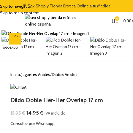
"DULCES5"
🍭 Sex Shop y Tienda Erótica Online a tu Medida
Skip to navigation
🏷️ CUPÓN DE DESCUENTO DE BIENVENIDA DEL 5% CON EL CÓDIGO
Skip to main content
"DULCES5"
0
0,00
Clic para ampliar
-6%
AGOTADO
Inicio
Juguetes Anales
Dildos Anales
Dildo Doble Her-Her Overlap 17 cm
14,95
€
15,95
€
IVA incluido
Consultar por Whatsapp