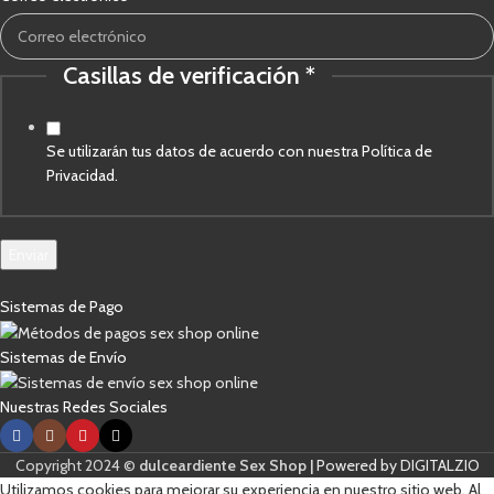
Correo
de
Casillas de verificación
*
Se utilizarán tus datos de acuerdo con nuestra Política de
Privacidad.
Enviar
Sistemas de Pago
Sistemas de Envío
Nuestras Redes Sociales
Copyright 2024 ©
dulceardiente Sex Shop |
Powered by DIGITALZIO
Utilizamos cookies para mejorar su experiencia en nuestro sitio web. Al