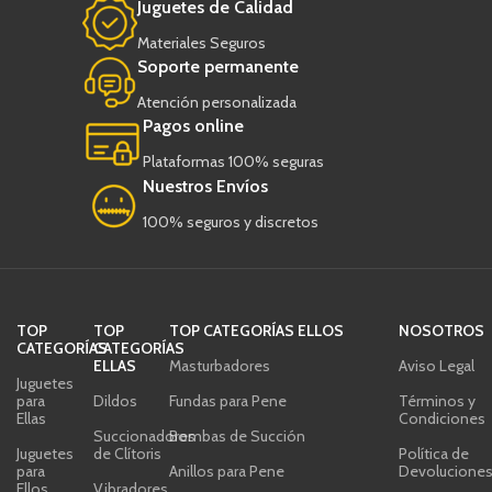
Juguetes de Calidad
Materiales Seguros
Soporte permanente
Atención personalizada
Pagos online
Plataformas 100% seguras
Nuestros Envíos
100% seguros y discretos
TOP
TOP
TOP CATEGORÍAS ELLOS
NOSOTROS
CATEGORÍAS
CATEGORÍAS
ELLAS
Masturbadores
Aviso Legal
Juguetes
para
Dildos
Fundas para Pene
Términos y
Ellas
Condiciones
Succionadores
Bombas de Succión
Juguetes
de Clítoris
Política de
para
Anillos para Pene
Devolucione
Ellos
Vibradores