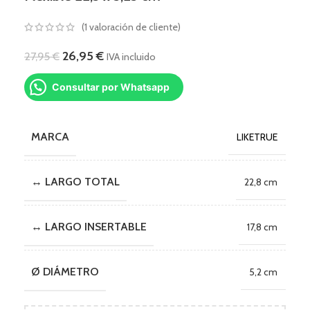
(
1
valoración de cliente)
26,95
€
27,95
€
IVA incluido
Consultar por Whatsapp
MARCA
LIKETRUE
↔ LARGO TOTAL
22,8 cm
↔ LARGO INSERTABLE
17,8 cm
Ø DIÁMETRO
5,2 cm