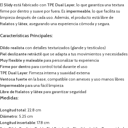
El
Slidy
está fabricado con
TPE Dual Layer
, lo que garantiza una textura
firme por dentro y suave por fuera. Es
impermeable
, lo que facilita su
limpieza después de cada uso. Además, el producto está libre de
ftalatos
y
látex
, asegurando una experiencia cómoda y segura.
Características Principales:
Dildo realista
con detalles texturizados (glande y testículos)
Piel deslizante retráctil
que se adapta a tus movimientos y necesidades
Muy flexible y maleable
para personalizar tu experiencia
Firme por dentro
para control total durante el uso
TPE Dual Layer
: Firmeza interna y suavidad externa
Ventosa fuerte
en la base, compatible con arneses y uso manos libres
Impermeable
para una fácil limpieza
Libre de ftalatos y látex
para garantizar seguridad
Medidas:
Longitud total
: 22.8 cm
Diámetro
: 5.25 cm
Longitud insertable
: 17.8 cm