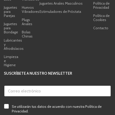
Juguetes Anales Masculinos
Política de
Juguetes
Huevos
Privacidad
para
Vibradores
Estimuladores de Próstata
Parejas
Política de
Plugs
Cookies
Juguetes
Anales
para
Contacto
Bondage
Bolas
Chinas
Lubricantes
y
Afrodisíacos
Limpieza
e
Higiene
SUSCRÍBETE A NUESTRO NEWSLETTER
C
v
C
o
e
o
r
r
r
r
i
r
e
f
e
o
i
C
Se utilizarán tus datos de acuerdo con nuestra Política de
o
v
c
a
Privacidad.
e
e
a
s