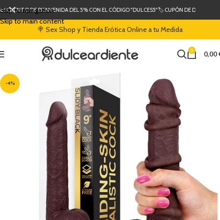
Skip to navigation
DESCUENTO DE BIENVENIDA DEL 5% CON EL CÓDIGO "DULCES5"
🏷️ CUPÓN DE DESCUENTO
Skip to main content
🍭 Sex Shop y Tienda Erótica Online a tu Medida
0
0,00
-4%