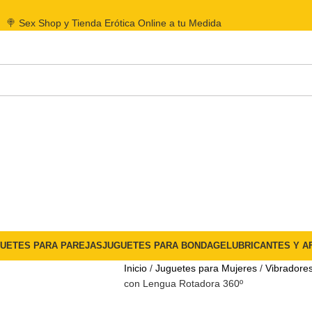
🍭 Sex Shop y Tienda Erótica Online a tu Medida
UETES PARA PAREJAS
JUGUETES PARA BONDAGE
LUBRICANTES Y A
Inicio
Juguetes para Mujeres
Vibradore
con Lengua Rotadora 360º