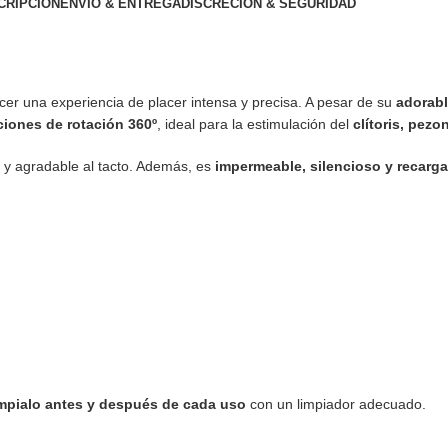
CRIPCIÓN
ENVÍO & ENTREGA
DISCRECIÓN & SEGURIDAD
er una experiencia de placer intensa y precisa. A pesar de su
adorabl
ciones de rotación 360º
, ideal para la estimulación del
clítoris, pez
e y agradable al tacto. Además, es
impermeable, silencioso y recarg
ímpialo antes y después de cada uso
con un limpiador adecuado.