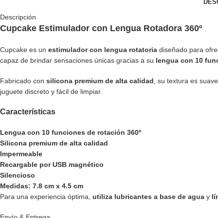
DES
Descripción
Cupcake Estimulador con Lengua Rotadora 360º
Cupcake es un
estimulador con lengua rotatoria
diseñado para ofrec
capaz de brindar sensaciones únicas gracias a su
lengua con 10 fun
Fabricado con
silicona premium de alta calidad
, su textura es suav
juguete discreto y fácil de limpiar.
Características
Lengua con 10 funciones de rotación 360º
Silicona premium de alta calidad
Impermeable
Recargable por USB magnético
Silencioso
Medidas: 7.8 cm x 4.5 cm
Para una experiencia óptima,
utiliza lubricantes a base de agua
y
l
Envío & Entrega