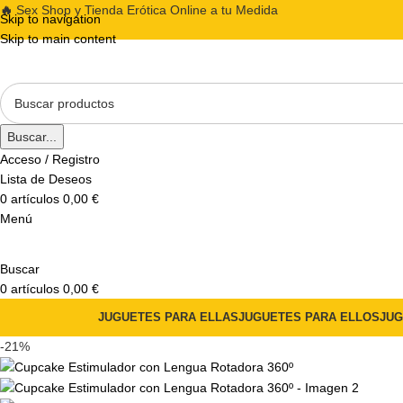
🔥
Sex Shop y Tienda Erótica Online a tu Medida
Skip to navigation
Skip to main content
Buscar...
Acceso / Registro
Lista de Deseos
0
artículos
0,00
€
Menú
Buscar
0
artículos
0,00
€
JUGUETES PARA ELLAS
JUGUETES PARA ELLOS
JUG
-21%