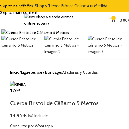
🍭 Sex Shop y Tienda Erótica Online a tu Medida
Skip to navigation
Skip to main content
0
0,00
Clic para ampliar
Inicio
Juguetes para Bondage
Ataduras y Cuerdas
Cuerda Bristol de Cáñamo 5 Metros
14,95
€
IVA incluido
Consultar por Whatsapp