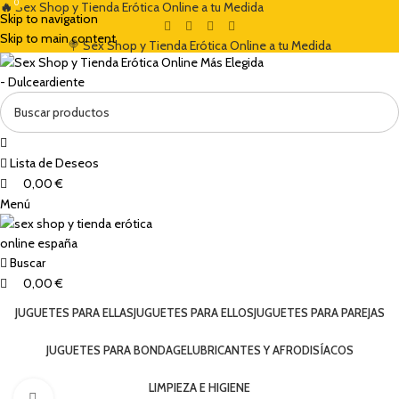
0
0
🔥
Sex Shop y Tienda Erótica Online a tu Medida
Skip to navigation
Skip to main content
🍭 Sex Shop y Tienda Erótica Online a tu Medida
Lista de Deseos
0,00
€
Menú
Buscar
0,00
€
JUGUETES PARA ELLAS
JUGUETES PARA ELLOS
JUGUETES PARA PAREJAS
JUGUETES PARA BONDAGE
LUBRICANTES Y AFRODISÍACOS
LIMPIEZA E HIGIENE
Clic para ampliar