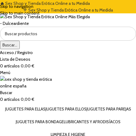
🔥
Sex Shop y Tienda Erótica Online a tu Medida
EL 5% CON EL CÓDIGO "DULCES5"
🏷️ CUPÓN DE DESCUENTO DE BIENVE
Skip to navigation
🍭 Sex Shop y Tienda Erótica Online a tu Medida
Skip to main content
Buscar...
Acceso / Registro
Lista de Deseos
0
artículos
0,00
€
Menú
Buscar
0
artículos
0,00
€
JUGUETES PARA ELLAS
JUGUETES PARA ELLOS
JUGUETES PARA PAREJAS
JUGUETES PARA BONDAGE
LUBRICANTES Y AFRODISÍACOS
LIMPIEZA E HIGIENE