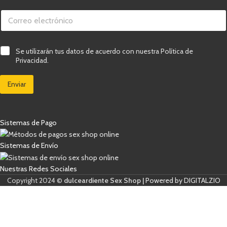
C
o
r
r
e
e
C
Se utilizarán tus datos de acuerdo con nuestra Política de
l
o
a
e
Privacidad.
e
s
c
l
i
t
e
Enviar
l
r
c
l
ó
t
a
n
r
s
i
ó
d
c
Sistemas de Pago
n
e
o
i
v
C
c
e
Sistemas de Envío
a
o
r
s
*
i
i
Nuestras Redes Sociales
f
l
i
Copyright 2024 ©
dulceardiente Sex Shop |
Powered by DIGITALZIO
l
c
a
a
s
c
d
i
e
ó