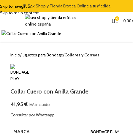
🍭 Sex Shop y Tienda Erótica Online a tu Medida
Skip to navigation
Skip to main content
0
0,00
Clic para ampliar
Inicio
Juguetes para Bondage
Collares y Correas
Collar Cuero con Anilla Grande
41,95
€
IVA incluido
Consultar por Whatsapp
MARCA
BONDAGE PLAY